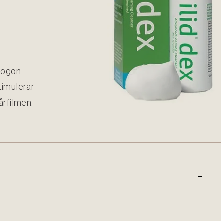
 ögon.
m­uler­ar
tårfilmen.
-