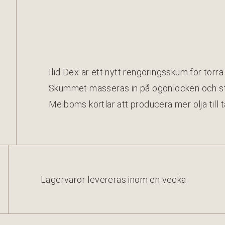
Ilid Dex är ett nytt rengöringsskum för tor­ra
Skum­met masseras in på ögonlock­en och sti
Mei­boms kört­lar att pro­duc­era mer olja till 
Lager­varor lev­er­eras inom en vecka