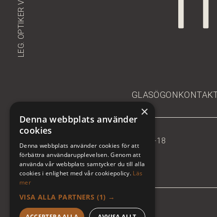
LEG. OPTIKER VETTERSKOG
GLASÖGON
KONTAKT
×
Denna webbplats använder
cookies
MÅNDAG - FREDAG: 10-18
Denna webbplats använder cookies för att
LÖRDAG: 10-14
förbättra användarupplevelsen. Genom att
SÖNDAG: STÄNGT
använda vår webbplats samtycker du till alla
cookies i enlighet med vår cookiepolicy.
Läs
mer
VISA ALLA PARTNERS
(1) →
ACCEPTERA ALLA
AVVISA ALLT