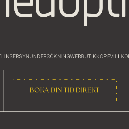
LINSER
SYNUNDERSÖKNING
WEBBUTIK
KÖPEVILLKO
BOKA DIN TID DIREKT