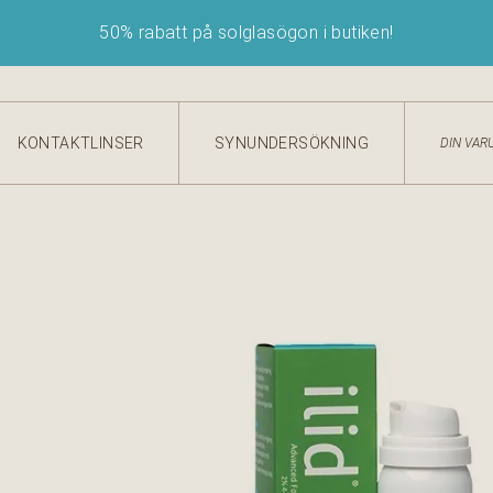
50
% rabatt på sol­glasö­gon i butiken!
KONTAKTLINSER
SYNUNDERSÖKNING
DIN VAR