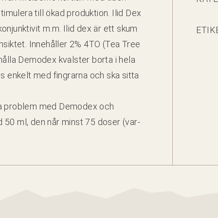
tim­ulera till ökad pro­duk­tion. Ilid Dex
 kon­junk­tiv­it m.m. Ilid dex är ett skum
ETIK
sik­tet. Innehåller
2
%
4
TO
(Tea Tree
t hål­la Demod­ex kval­ster bor­ta i hela
nkelt med fin­grar­na och ska sit­ta
l­da prob­lem med Demod­ex och
ed
50
ml, den når minst
75
dos­er (var­