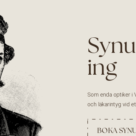
Synu
ing
Som enda optik­er i 
och läkar­in­tyg vid
BOKA SYN