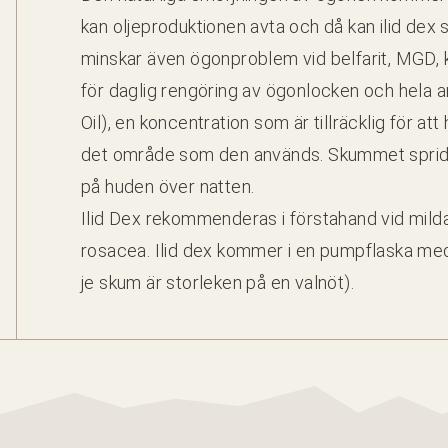
kan olje­pro­duk­tio­nen avta och då kan ilid dex s
min­skar även ögonprob­lem vid bel­far­it,
MGD
,
för daglig rengöring av ögonlock­en och hela an
Oil), en kon­cen­tra­tion som är till­räck­lig för at
det område som den används. Skum­met sprids e
på huden över natten.
Ilid Dex rek­om­menderas i första­hand vid mi
rosacea. Ilid dex kom­mer i en pumpflas­ka m
je skum är stor­leken på en valnöt).