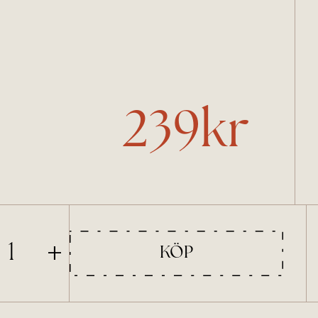
239kr
+
1
KÖP