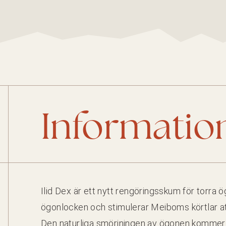
Infor­ma­tio
Ilid Dex är ett nytt rengöringsskum för tor­ra
ögonlock­en och stim­uler­ar Mei­boms kört­lar att 
Den naturli­ga smör­jnin­gen av ögo­nen kom­mer