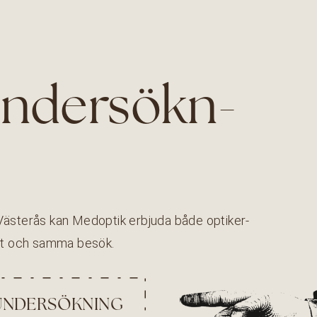
n­der­sökn­
Västerås kan Medop­tik erb­ju­da både optik­er-
 ett och sam­ma besök.
UNDERSÖKNING