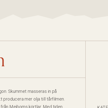
n
 ögon. Skum­met masseras in på
pro­duc­era mer olja till tår­fil­men.
 från Mei­boms kört­lar. Med tiden
KATE